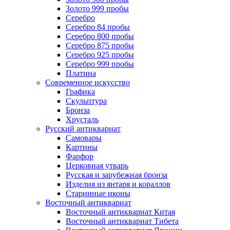
Золото 999 пробы
Серебро
Серебро 84 пробы
Серебро 800 пробы
Серебро 875 пробы
Серебро 925 пробы
Серебро 999 пробы
Платина
Современное искусство
Графика
Скульптура
Бронза
Хрусталь
Русский антиквариат
Самовары
Картины
Фарфор
Церковная утварь
Русская и зарубежная бронза
Изделия из янтаря и кораллов
Старинные иконы
Восточный антиквариат
Восточный антиквариат Китая
Восточный антиквариат Тибета