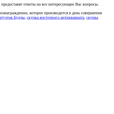
 предоставят ответы на все интересующие Вас вопросы.
вознаграждении, которое производится в день совершения
татуэток Будды
,
скупка восточного антиквариата
,
скупка