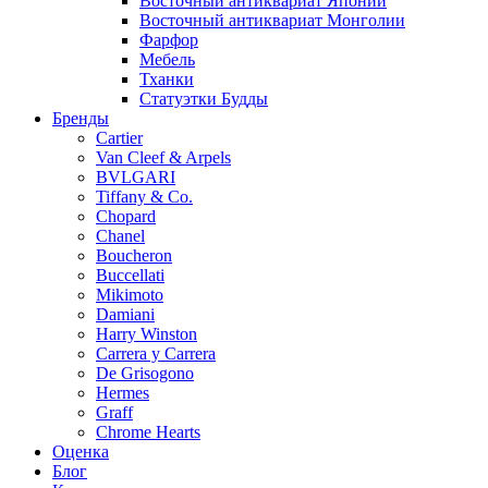
Восточный антиквариат Японии
Восточный антиквариат Монголии
Фарфор
Мебель
Тханки
Статуэтки Будды
Бренды
Cartier
Van Cleef & Arpels
BVLGARI
Tiffany & Co.
Chopard
Chanel
Boucheron
Buccellati
Mikimoto
Damiani
Harry Winston
Carrera y Carrera
De Grisogono
Hermes
Graff
Chrome Hearts
Оценка
Блог