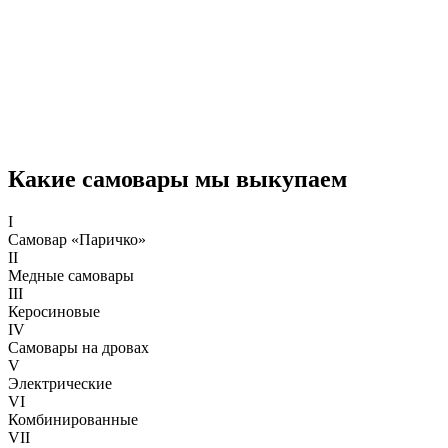
Какие самовары мы выкупаем
I
Самовар «Паричко»
II
Медные самовары
III
Керосиновые
IV
Самовары на дровах
V
Электрические
VI
Комбинированные
VII