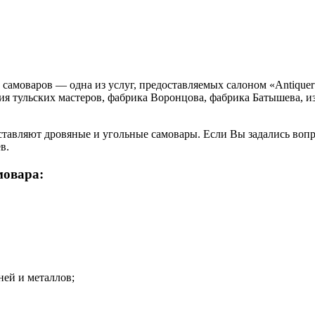
самоваров — одна из услуг, предоставляемых салоном «Antique
я тульских мастеров, фабрика Воронцова, фабрика Батышева, из
авляют дровяные и угольные самовары. Если Вы задались вопрос
в.
мовара:
ней и металлов;