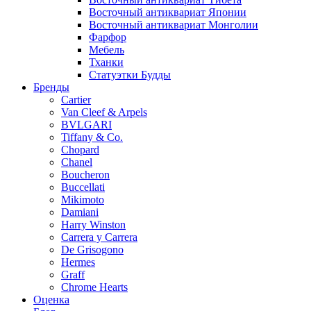
Восточный антиквариат Японии
Восточный антиквариат Монголии
Фарфор
Мебель
Тханки
Статуэтки Будды
Бренды
Cartier
Van Cleef & Arpels
BVLGARI
Tiffany & Co.
Chopard
Chanel
Boucheron
Buccellati
Mikimoto
Damiani
Harry Winston
Carrera y Carrera
De Grisogono
Hermes
Graff
Chrome Hearts
Оценка