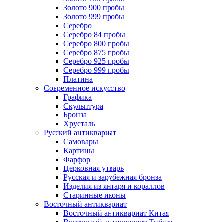
Золото 900 пробы
Золото 999 пробы
Серебро
Серебро 84 пробы
Серебро 800 пробы
Серебро 875 пробы
Серебро 925 пробы
Серебро 999 пробы
Платина
Современное искусство
Графика
Скульптура
Бронза
Хрусталь
Русский антиквариат
Самовары
Картины
Фарфор
Церковная утварь
Русская и зарубежная бронза
Изделия из янтаря и кораллов
Старинные иконы
Восточный антиквариат
Восточный антиквариат Китая
Восточный антиквариат Тибета