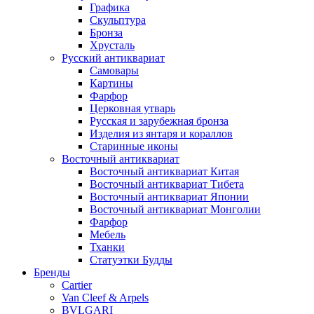
Графика
Скульптура
Бронза
Хрусталь
Русский антиквариат
Самовары
Картины
Фарфор
Церковная утварь
Русская и зарубежная бронза
Изделия из янтаря и кораллов
Старинные иконы
Восточный антиквариат
Восточный антиквариат Китая
Восточный антиквариат Тибета
Восточный антиквариат Японии
Восточный антиквариат Монголии
Фарфор
Мебель
Тханки
Статуэтки Будды
Бренды
Cartier
Van Cleef & Arpels
BVLGARI