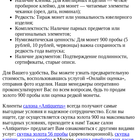
Наличие клейма: Для ювелирных изделий — четкое
пробирное клеймо, для монет — читаемые элементы
чеканки (орел, дата, номинал);
Редкость: Тираж монет или уникальность ювелирного
изделия;
Комплектность: Наличие парных предметов или
оригинальных элементов;
Нумизматическая ценность: Для монет 900 пробы (5
рублей, 10 рублей, червонцы) важна сохранность и
редкость года выпуска;
Наличие документов: Подтверждение подлинности,
сертификаты, старые описи.
Для Вашего удобства, Вы можете узнать предварительную
стоимость, воспользовавшись услугой «Онлайн оценка»,
отправив фото изделия. Наши менеджеры оперативно
проконсультируют Вас по всем вопросам, будь то продам
золото 900 пробы или оценка редкой монеты.
Клиенты
салона «Antiquerus»
всегда получают самые
выгодные условия и надежное сотрудничество. Если вы
ищете, где осуществляется скупка золота 900 на максимально
выгодных условиях, приходите к нам! Также салон
«Antiquerus» предлагает Вам ознакомиться с другими видами
услуг:
скупка золота 56 пробы
(дореволюционной),
скупка
картин
,
скупка серебра
в Москве,
скупка швейцарских часов
,