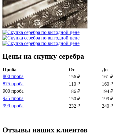
Цены на скупку серебра
Проба
От
До
800 проба
156 ₽
161 ₽
875 проба
110 ₽
160 ₽
900 проба
186 ₽
194 ₽
925 проба
150 ₽
199 ₽
999 проба
232 ₽
240 ₽
Отзывы наших клиентов