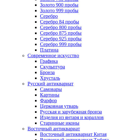
Золото 900 пробы
Золото 999 пробы
Серебро
Серебро 84 пробы
Серебро 800 пробы
Серебро 875 пробы
Серебро 925 пробы
Серебро 999 пробы
Платина
Современное искусство
Графика
Скульптура
Бронза
Хрусталь
Русский антиквариат
Самовары
Картины
Фарфор
Церковная утварь
Русская и зарубежная бронза
Изделия из янтаря и кораллов
Старинные иконы
Восточный антиквариат
Восточный антиквариат Китая
Восточный антиквариат Тибета