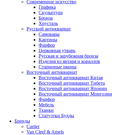
Современное искусство
Графика
Скульптура
Бронза
Хрусталь
Русский антиквариат
Самовары
Картины
Фарфор
Церковная утварь
Русская и зарубежная бронза
Изделия из янтаря и кораллов
Старинные иконы
Восточный антиквариат
Восточный антиквариат Китая
Восточный антиквариат Тибета
Восточный антиквариат Японии
Восточный антиквариат Монголии
Фарфор
Мебель
Тханки
Статуэтки Будды
Бренды
Cartier
Van Cleef & Arpels