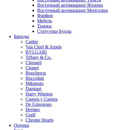
Восточный антиквариат Японии
Восточный антиквариат Монголии
Фарфор
Мебель
Тханки
Статуэтки Будды
Бренды
Cartier
Van Cleef & Arpels
BVLGARI
Tiffany & Co.
Chopard
Chanel
Boucheron
Buccellati
Mikimoto
Damiani
Harry Winston
Carrera y Carrera
De Grisogono
Hermes
Graff
Chrome Hearts
Оценка