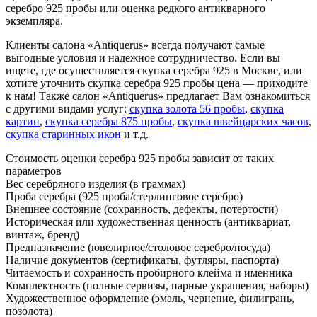
серебро 925 пробы или оценка редкого антикварного
экземпляра.
Клиенты салона «Antiquerus» всегда получают самые
выгодные условия и надежное сотрудничество. Если вы
ищете, где осуществляется скупка серебра 925 в Москве, или
хотите уточнить скупка серебра 925 пробы цена — приходите
к нам! Также салон «Antiquerus» предлагает Вам ознакомиться
с другими видами услуг:
скупка золота 56 пробы
,
скупка
картин
,
скупка серебра 875 пробы
,
скупка швейцарских часов
,
скупка старинных икон
и т.д.
Стоимость оценки серебра 925 пробы зависит от таких
параметров
Вес серебряного изделия (в граммах)
Проба серебра (925 проба/стерлинговое серебро)
Внешнее состояние (сохранность, дефекты, потертости)
Историческая или художественная ценность (антиквариат,
винтаж, бренд)
Предназначение (ювелирное/столовое серебро/посуда)
Наличие документов (сертификаты, футляры, паспорта)
Читаемость и сохранность пробирного клейма и именника
Комплектность (полные сервизы, парные украшения, наборы)
Художественное оформление (эмаль, чернение, филигрань,
позолота)