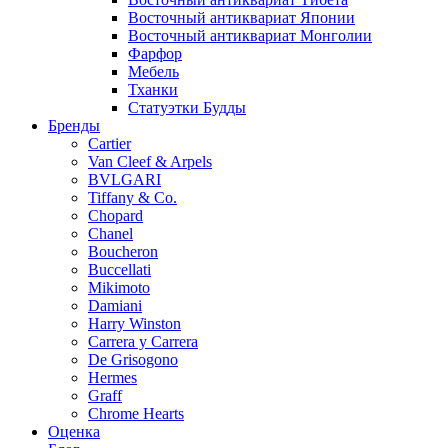
Восточный антиквариат Японии
Восточный антиквариат Монголии
Фарфор
Мебель
Тханки
Статуэтки Будды
Бренды
Cartier
Van Cleef & Arpels
BVLGARI
Tiffany & Co.
Chopard
Chanel
Boucheron
Buccellati
Mikimoto
Damiani
Harry Winston
Carrera y Carrera
De Grisogono
Hermes
Graff
Chrome Hearts
Оценка