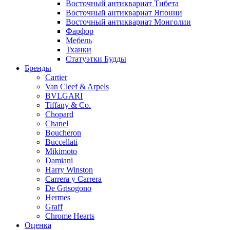
Восточный антиквариат Тибета
Восточный антиквариат Японии
Восточный антиквариат Монголии
Фарфор
Мебель
Тханки
Статуэтки Будды
Бренды
Cartier
Van Cleef & Arpels
BVLGARI
Tiffany & Co.
Chopard
Chanel
Boucheron
Buccellati
Mikimoto
Damiani
Harry Winston
Carrera y Carrera
De Grisogono
Hermes
Graff
Chrome Hearts
Оценка