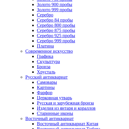
Золото 900 пробы
Золото 999 пробы
Серебро
Серебро 84 пробы
Серебро 800 пробы
Серебро 875 пробы
Серебро 925 пробы
Серебро 999 пробы
Платина
Современное искусство
Графика
Скульптура
Бронза
Хрусталь
Русский антиквариат
Самовары
Картины
Фарфор
Церковная утварь
Русская и зарубежная бронза
Изделия из янтаря и кораллов
Старинные иконы
Восточный антиквариат
Восточный антиквариат Китая
Восточный антиквариат Тибета