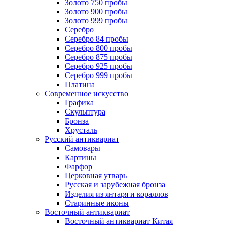
Золото 750 пробы
Золото 900 пробы
Золото 999 пробы
Серебро
Серебро 84 пробы
Серебро 800 пробы
Серебро 875 пробы
Серебро 925 пробы
Серебро 999 пробы
Платина
Современное искусство
Графика
Скульптура
Бронза
Хрусталь
Русский антиквариат
Самовары
Картины
Фарфор
Церковная утварь
Русская и зарубежная бронза
Изделия из янтаря и кораллов
Старинные иконы
Восточный антиквариат
Восточный антиквариат Китая