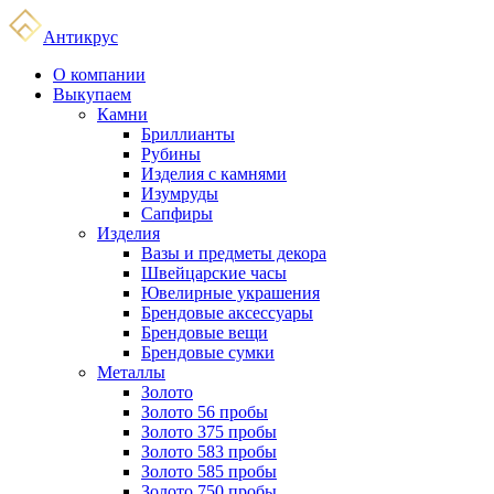
Антикрус
О компании
Выкупаем
Камни
Бриллианты
Рубины
Изделия с камнями
Изумруды
Сапфиры
Изделия
Вазы и предметы декора
Швейцарские часы
Ювелирные украшения
Брендовые аксессуары
Брендовые вещи
Брендовые сумки
Металлы
Золото
Золото 56 пробы
Золото 375 пробы
Золото 583 пробы
Золото 585 пробы
Золото 750 пробы