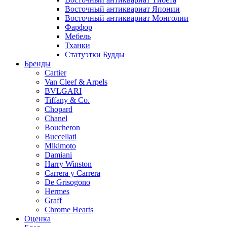
Восточный антиквариат Японии
Восточный антиквариат Монголии
Фарфор
Мебель
Тханки
Статуэтки Будды
Бренды
Cartier
Van Cleef & Arpels
BVLGARI
Tiffany & Co.
Chopard
Chanel
Boucheron
Buccellati
Mikimoto
Damiani
Harry Winston
Carrera y Carrera
De Grisogono
Hermes
Graff
Chrome Hearts
Оценка