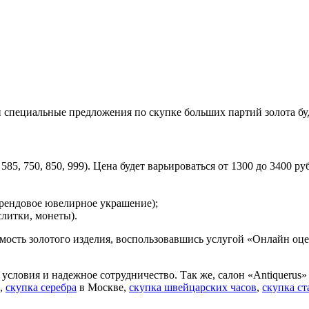
и специальные предложения по скупке больших партий золота бу
85, 750, 850, 999). Цена будет варьироваться от 1300 до 3400 ру
брендовое ювелирное украшение);
слитки, монеты).
имость золотого изделия, воспользовавшись услугой «Онлайн о
условия и надежное сотрудничество. Так же, салон «Antiquerus»
,
скупка серебра
в Москве,
скупка швейцарских часов
,
скупка с