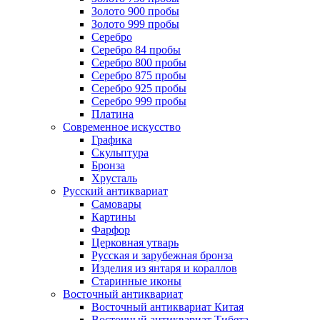
Золото 900 пробы
Золото 999 пробы
Серебро
Серебро 84 пробы
Серебро 800 пробы
Серебро 875 пробы
Серебро 925 пробы
Серебро 999 пробы
Платина
Современное искусство
Графика
Скульптура
Бронза
Хрусталь
Русский антиквариат
Самовары
Картины
Фарфор
Церковная утварь
Русская и зарубежная бронза
Изделия из янтаря и кораллов
Старинные иконы
Восточный антиквариат
Восточный антиквариат Китая
Восточный антиквариат Тибета