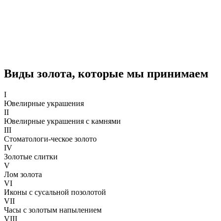
Виды золота, которые мы принимаем
I
Ювелирные украшения
II
Ювелирные украшения с камнями
III
Стоматологи-ческое золото
IV
Золотые слитки
V
Лом золота
VI
Иконы с сусальной позолотой
VII
Часы с золотым напылением
VIII