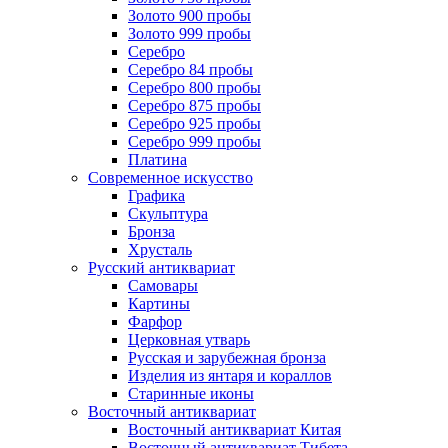
Золото 900 пробы
Золото 999 пробы
Серебро
Серебро 84 пробы
Серебро 800 пробы
Серебро 875 пробы
Серебро 925 пробы
Серебро 999 пробы
Платина
Современное искусство
Графика
Скульптура
Бронза
Хрусталь
Русский антиквариат
Самовары
Картины
Фарфор
Церковная утварь
Русская и зарубежная бронза
Изделия из янтаря и кораллов
Старинные иконы
Восточный антиквариат
Восточный антиквариат Китая
Восточный антиквариат Тибета