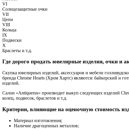
VI
Солнцезащитные очки
VII
Цепи
VIII
Кольца
IX
Подвески
X
Браслеты и т.д.
Где дорого продать ювелирные изделия, очки и а
Скупка ювелирных изделий, аксессуаров и мебели голливудско
бренда Chrome Hearts (Хром Хартс) являются: байкерский и г
изделий.
Салон «Antiquerus» производит выкуп следующих изделий Chrom
колец, подвесок, браслетов и т.д.
Критерии, влияющие на оценочную стоимость изд
Материал изготовления;
Наличие драгоценных металлов;