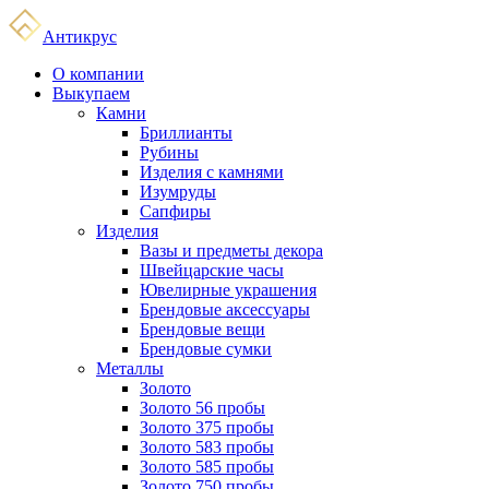
Антикрус
О компании
Выкупаем
Камни
Бриллианты
Рубины
Изделия с камнями
Изумруды
Сапфиры
Изделия
Вазы и предметы декора
Швейцарские часы
Ювелирные украшения
Брендовые аксессуары
Брендовые вещи
Брендовые сумки
Металлы
Золото
Золото 56 пробы
Золото 375 пробы
Золото 583 пробы
Золото 585 пробы
Золото 750 пробы