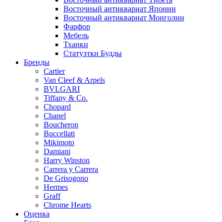
Восточный антиквариат Японии
Восточный антиквариат Монголии
Фарфор
Мебель
Тханки
Статуэтки Будды
Бренды
Cartier
Van Cleef & Arpels
BVLGARI
Tiffany & Co.
Chopard
Chanel
Boucheron
Buccellati
Mikimoto
Damiani
Harry Winston
Carrera y Carrera
De Grisogono
Hermes
Graff
Chrome Hearts
Оценка