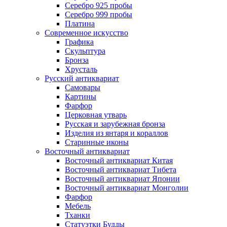
Серебро 925 пробы
Серебро 999 пробы
Платина
Современное искусство
Графика
Скульптура
Бронза
Хрусталь
Русский антиквариат
Самовары
Картины
Фарфор
Церковная утварь
Русская и зарубежная бронза
Изделия из янтаря и кораллов
Старинные иконы
Восточный антиквариат
Восточный антиквариат Китая
Восточный антиквариат Тибета
Восточный антиквариат Японии
Восточный антиквариат Монголии
Фарфор
Мебель
Тханки
Статуэтки Будды