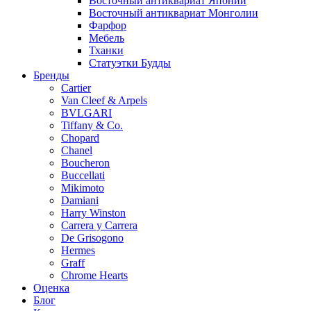
Восточный антиквариат Японии
Восточный антиквариат Монголии
Фарфор
Мебель
Тханки
Статуэтки Будды
Бренды
Cartier
Van Cleef & Arpels
BVLGARI
Tiffany & Co.
Chopard
Chanel
Boucheron
Buccellati
Mikimoto
Damiani
Harry Winston
Carrera y Carrera
De Grisogono
Hermes
Graff
Chrome Hearts
Оценка
Блог