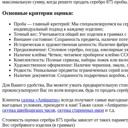
максимальную сумму, когда решите продать серебро 875 пробы.
Основные критерии оценки:
Проба — главный критерий: Мы специализируемся на сереб
индивидуальный подход к каждому изделию;
Точный вес: Учитывается общий вес изделия в граммах с
Внешнее состояние: Сохранность предмета, наличие поте
Историческая и художественная ценность: Наличие фабр
Предназначение: Столовое серебро, посуда, ювелирные у
Наличие клейма: Четкое, читаемое пробирное клеймо СССР
Комплектность: Полные сервизы, наборы ложек или вило
Художественное оформление: Наличие чернения, эмали, 
Редкость: Уникальные предметы ограниченных серий или
Наличие документов: Сохранность подарочных коробок, 
Для Вашего удобства, Вы можете узнать предварительную сто
проконсультируют Вас по всем вопросам, будь то продать сереб
Клиенты
салона «Antiquerus»
всегда получают самые выгодные 
выгодных условиях, приходите к нам! Также салон «Antiquerus
скупка швейцарских часов
,
скупка старинных икон
и т.д.
Стоимость оценки серебра 875 пробы зависит от таких парамет
Вес серебряного изделия (в граммах)