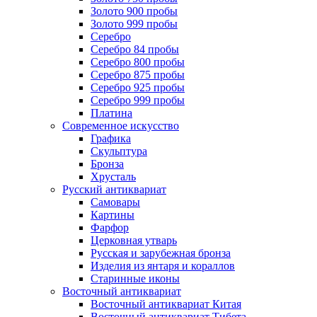
Золото 900 пробы
Золото 999 пробы
Серебро
Серебро 84 пробы
Серебро 800 пробы
Серебро 875 пробы
Серебро 925 пробы
Серебро 999 пробы
Платина
Современное искусство
Графика
Скульптура
Бронза
Хрусталь
Русский антиквариат
Самовары
Картины
Фарфор
Церковная утварь
Русская и зарубежная бронза
Изделия из янтаря и кораллов
Старинные иконы
Восточный антиквариат
Восточный антиквариат Китая
Восточный антиквариат Тибета