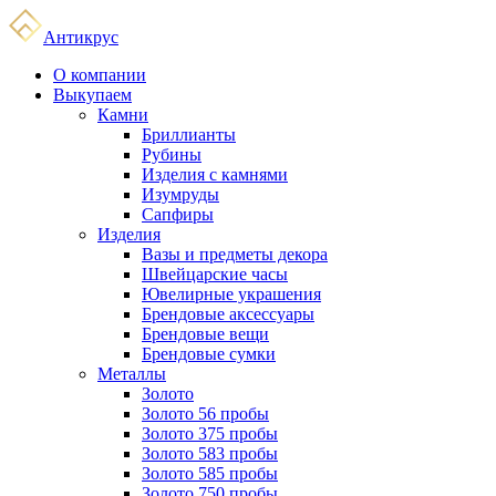
Антикрус
О компании
Выкупаем
Камни
Бриллианты
Рубины
Изделия с камнями
Изумруды
Сапфиры
Изделия
Вазы и предметы декора
Швейцарские часы
Ювелирные украшения
Брендовые аксессуары
Брендовые вещи
Брендовые сумки
Металлы
Золото
Золото 56 пробы
Золото 375 пробы
Золото 583 пробы
Золото 585 пробы
Золото 750 пробы