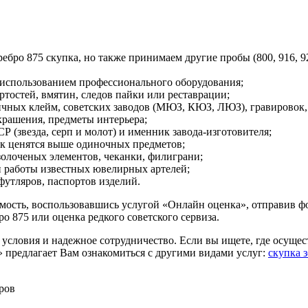
ро 875 скупка, но также принимаем другие пробы (800, 916, 92
 использованием профессионального оборудования;
ртостей, вмятин, следов пайки или реставрации;
ичных клейм, советских заводов (МЮЗ, КЮЗ, ЛЮЗ), гравировок,
крашения, предметы интерьера;
 (звезда, серп и молот) и именник завода-изготовителя;
к ценятся выше одиночных предметов;
золоченых элементов, чеканки, филиграни;
 работы известных ювелирных артелей;
футляров, паспортов изделий.
имость, воспользовавшись услугой «Онлайн оценка», отправив 
ро 875 или оценка редкого советского сервиза.
условия и надежное сотрудничество. Если вы ищете, где осущес
» предлагает Вам ознакомиться с другими видами услуг:
скупка 
ров