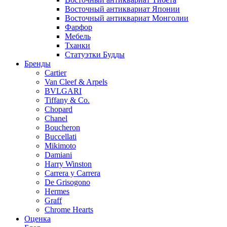
Восточный антиквариат Японии
Восточный антиквариат Монголии
Фарфор
Мебель
Тханки
Статуэтки Будды
Бренды
Cartier
Van Cleef & Arpels
BVLGARI
Tiffany & Co.
Chopard
Chanel
Boucheron
Buccellati
Mikimoto
Damiani
Harry Winston
Carrera y Carrera
De Grisogono
Hermes
Graff
Chrome Hearts
Оценка