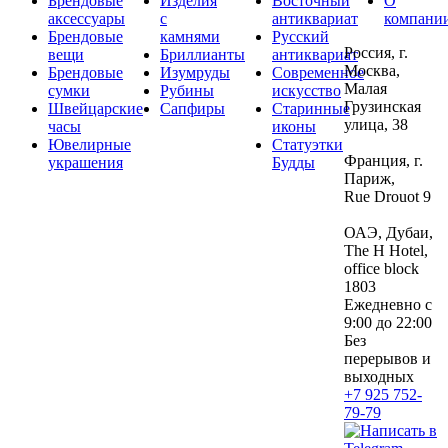
Брендовые
Изделия
Восточный
О
аксессуары
с
антиквариат
компани
Брендовые
камнями
Русский
Россия, г.
вещи
Бриллианты
антиквариат
Москва,
Брендовые
Изумруды
Современное
Малая
сумки
Рубины
искусство
Грузинская
Швейцарские
Сапфиры
Старинные
улица, 38
часы
иконы
Ювелирные
Статуэтки
Франция, г.
украшения
Будды
Париж,
Rue Drouot 9
ОАЭ, Дубаи,
The H Hotel,
office block
1803
Ежедневно с
9:00 до 22:00
Без
перерывов и
выходных
+7 925 752-
79-79