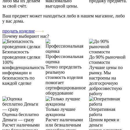
либо мы их делаем
максимально
продажу предмета.
за свой счёт.
выгодной цены.
Ваш предмет может находиться либо в нашем магазине, либо
у вас дома.
продать изделие
Почему выбирают нас?
Безопасность
Профессиональная
проведения сделки
До 90% рыночной
оценка
100%
стоимости
Точно определить
конфиденциальность
Лучшие цены по
реальную
информации и
рынку. Мы
стоимость изделия
безопасность по
настроены на
помогает
каждой сделке
долгосрочную
сертифицированное
добросовестную
оборудование
работу
Только лучшие
Оперативная
Оценка бесплатно
аукционы
работа
Деньги — сразу
Расчет наличными
Ценим время и
Расчет наличными
или безналичным
деньги