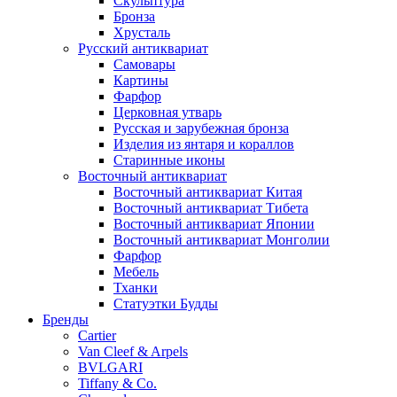
Скульптура
Бронза
Хрусталь
Русский антиквариат
Самовары
Картины
Фарфор
Церковная утварь
Русская и зарубежная бронза
Изделия из янтаря и кораллов
Старинные иконы
Восточный антиквариат
Восточный антиквариат Китая
Восточный антиквариат Тибета
Восточный антиквариат Японии
Восточный антиквариат Монголии
Фарфор
Мебель
Тханки
Статуэтки Будды
Бренды
Cartier
Van Cleef & Arpels
BVLGARI
Tiffany & Co.