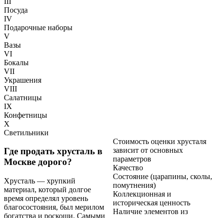
III
Посуда
IV
Подарочные наборы
V
Вазы
VI
Бокалы
VII
Украшения
VIII
Салатницы
IX
Конфетницы
X
Светильники
Стоимость оценки хрусталя
зависит от основных
Где продать хрусталь в
параметров
Москве дорого?
Качество
Состояние (царапины, сколы,
Хрусталь — хрупкий
помутнения)
материал, который долгое
Коллекционная и
время определял уровень
историческая ценность
благосостояния, был мерилом
Наличие элементов из
богатства и роскоши. Самыми