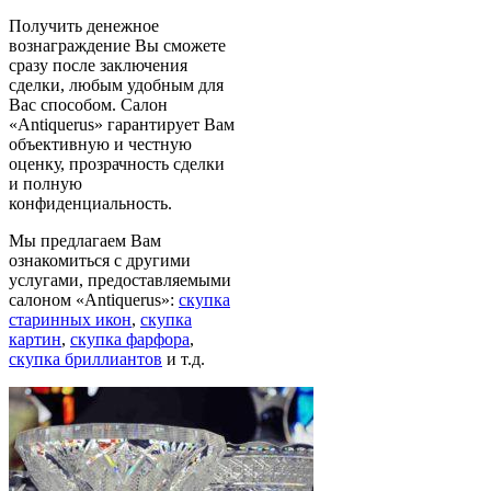
Получить денежное
вознаграждение Вы сможете
сразу после заключения
сделки, любым удобным для
Вас способом. Салон
«Antiquerus» гарантирует Вам
объективную и честную
оценку, прозрачность сделки
и полную
конфиденциальность.
Мы предлагаем Вам
ознакомиться с другими
услугами, предоставляемыми
салоном «Antiquerus»:
скупка
старинных икон
,
скупка
картин
,
скупка фарфора
,
скупка бриллиантов
и т.д.