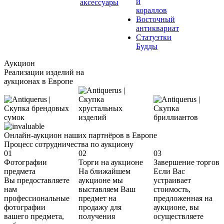
и
аксессуары
кораллов
Восточный
антиквариат
Статуэтки
Будды
Аукцион
Реализации изделий на
аукционах в Европе
Онлайн-аукцион наших партнёров в Европе
Процесс сотрудничества по аукциону
01
02
03
Фотографии
Торги на аукционе
Завершение торгов
предмета
На ближайшем
Если Вас
Вы предоставляете
аукционе мы
устраивает
нам
выставляем Ваш
стоимость,
профессиональные
предмет на
предложенная на
фотографии
продажу для
аукционе, вы
вашего предмета,
получения
осуществляете