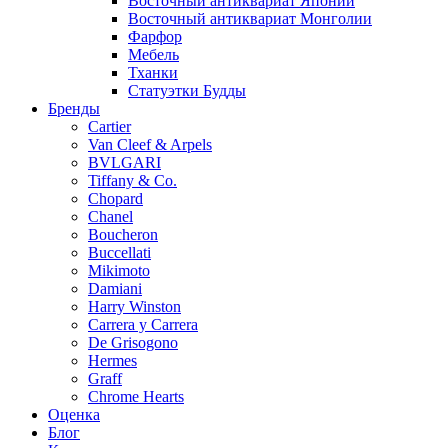
Восточный антиквариат Японии
Восточный антиквариат Монголии
Фарфор
Мебель
Тханки
Статуэтки Будды
Бренды
Cartier
Van Cleef & Arpels
BVLGARI
Tiffany & Co.
Chopard
Chanel
Boucheron
Buccellati
Mikimoto
Damiani
Harry Winston
Carrera y Carrera
De Grisogono
Hermes
Graff
Chrome Hearts
Оценка
Блог