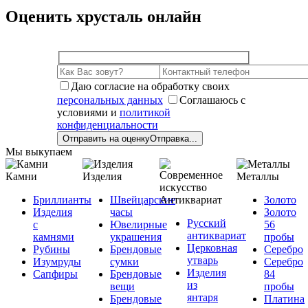
Оценить хрусталь онлайн
Даю согласие на обработку своих
персональных данных
Соглашаюсь с
условиями и
политикой
конфиденциальности
Отправить на оценку
Отправка...
Мы выкупаем
Камни
Изделия
Металлы
Бриллианты
Швейцарские
Антиквариат
Золото
Изделия
часы
Золото
Русский
с
Ювелирные
56
антиквариат
камнями
украшения
пробы
Церковная
Рубины
Брендовые
Серебро
утварь
Изумруды
сумки
Серебро
Изделия
Сапфиры
Брендовые
84
из
вещи
пробы
янтаря
Брендовые
Платина