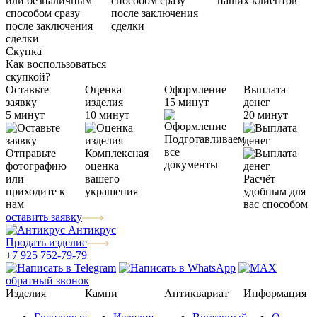
или безналичным
способом сразу
наших клиентов
способом сразу
после заключения
после заключения
сделки
сделки
Скупка
Как воспользоваться
скупкой?
Оставьте
Оценка
Оформление
Выплата
заявку
изделия
15 минут
денег
5 минут
10 минут
20 минут
Подготавливаем
все
Отправьте
Комплексная
документы
фотографию
оценка
или
вашего
Расчёт
приходите к
украшения
удобным для
нам
вас способом
оставить заявку
Антикрус
Продать изделие
+7 925 752-79-79
обратный звонок
Изделия
Камни
Антиквариат
Информация