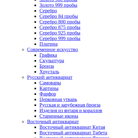
Золото 999 пробы
Серебро
Серебро 84 пробы
Серебро 800 пробы
Серебро 875 пробы
Серебро 925 пробы
Серебро 999 пробы
Платина
Современное искусство
Графика
Скульптура
Бронза
Хрусталь
Русский антиквариат
Самовары
Картины
Фарфор
Церковная утварь
Русская и зарубежная бронза
Изделия из янтаря и кораллов
Старинные иконы
Восточный антиквариат
Восточный антиквариат Китая
Восточный антиквариат Тибета