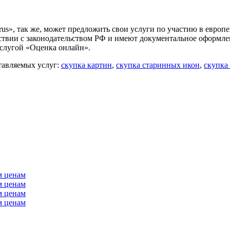
us», так же, может предложить свои услуги по участию в евро
ветствии с законодательством РФ и имеют документальное оформ
услугой «Оценка онлайн».
тавляемых услуг:
скупка картин
,
скупка старинных икон
,
скупка