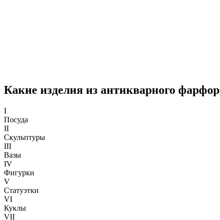
Какие изделия из антикварного фарфо
I
Посуда
II
Скульптуры
III
Вазы
IV
Фигурки
V
Статуэтки
VI
Куклы
VII