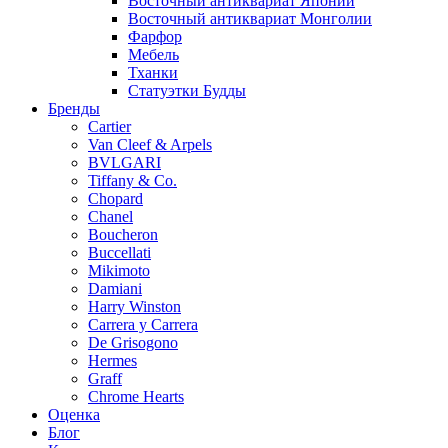
Восточный антиквариат Японии
Восточный антиквариат Монголии
Фарфор
Мебель
Тханки
Статуэтки Будды
Бренды
Cartier
Van Cleef & Arpels
BVLGARI
Tiffany & Co.
Chopard
Chanel
Boucheron
Buccellati
Mikimoto
Damiani
Harry Winston
Carrera y Carrera
De Grisogono
Hermes
Graff
Chrome Hearts
Оценка
Блог