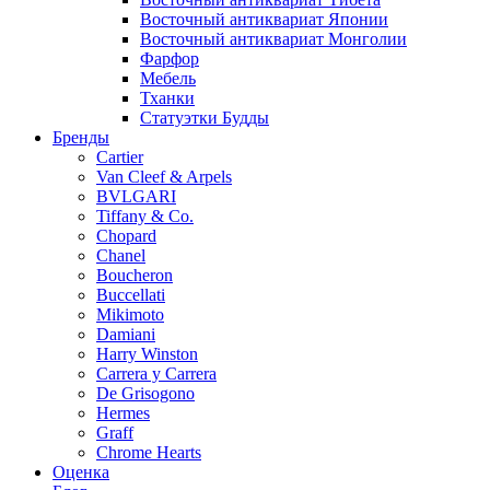
Восточный антиквариат Японии
Восточный антиквариат Монголии
Фарфор
Мебель
Тханки
Статуэтки Будды
Бренды
Cartier
Van Cleef & Arpels
BVLGARI
Tiffany & Co.
Chopard
Chanel
Boucheron
Buccellati
Mikimoto
Damiani
Harry Winston
Carrera y Carrera
De Grisogono
Hermes
Graff
Chrome Hearts
Оценка