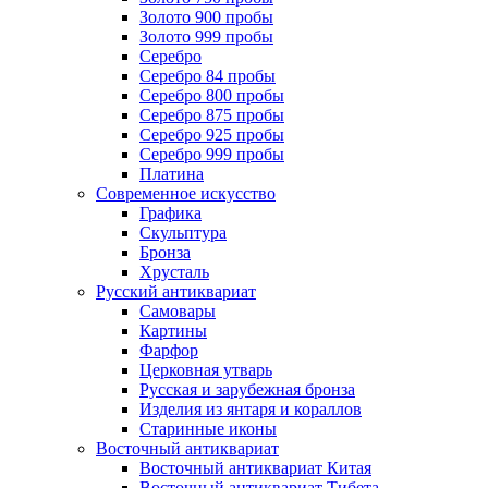
Золото 900 пробы
Золото 999 пробы
Серебро
Серебро 84 пробы
Серебро 800 пробы
Серебро 875 пробы
Серебро 925 пробы
Серебро 999 пробы
Платина
Современное искусство
Графика
Скульптура
Бронза
Хрусталь
Русский антиквариат
Самовары
Картины
Фарфор
Церковная утварь
Русская и зарубежная бронза
Изделия из янтаря и кораллов
Старинные иконы
Восточный антиквариат
Восточный антиквариат Китая
Восточный антиквариат Тибета