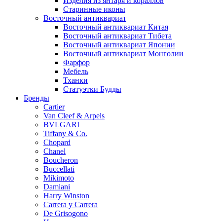
Изделия из янтаря и кораллов
Старинные иконы
Восточный антиквариат
Восточный антиквариат Китая
Восточный антиквариат Тибета
Восточный антиквариат Японии
Восточный антиквариат Монголии
Фарфор
Мебель
Тханки
Статуэтки Будды
Бренды
Cartier
Van Cleef & Arpels
BVLGARI
Tiffany & Co.
Chopard
Chanel
Boucheron
Buccellati
Mikimoto
Damiani
Harry Winston
Carrera y Carrera
De Grisogono