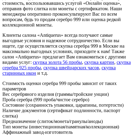
стоимость, воспользовавшись услугой «Онлайн оценка»,
отправив фото слитка или монеты с сертификатом. Наши
менеджеры оперативно проконсультируют Вас по всем
вопросам, будь то продам серебро 999 или оценка редкой
коллекционной монеты.
Клиенты салона «Antiquerus» всегда получают самые
выгодные условия и надежное сотрудничество. Если вы
ищете, где осуществляется скупка серебра 999 в Москве на
максимально выгодных условиях, приходите к нам! Также
салон «Antiquerus» предлагает Вам ознакомиться с другими
видами услуг:
скупка золота 56 пробы
,
скупка картин
,
скупка
серебра 925 пробы
,
скупка швейцарских часов
,
скупка
старинных икон
и т.д.
Стоимость оценки серебра 999 пробы зависит от таких
параметров
Вес серебряного изделия (граммы/тройские унции)
Проба серебра (999 проба/чистое серебро)
Состояние (сохранность упаковки, царапины, потертости)
Наличие документов (сертификат подлинности, паспорт
слитка)
Предназначение (слиток/монета/гранулы/аноды)
Тип монеты (инвестиционная/памятная/коллекционная)
Аффинажный завод-изготовитель