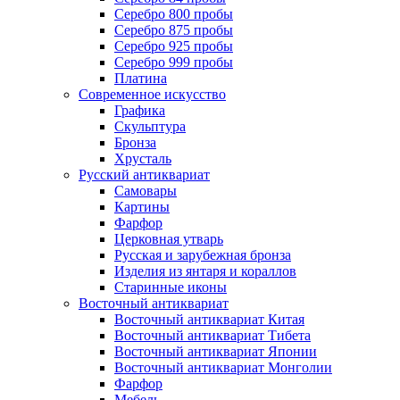
Серебро 800 пробы
Серебро 875 пробы
Серебро 925 пробы
Серебро 999 пробы
Платина
Современное искусство
Графика
Скульптура
Бронза
Хрусталь
Русский антиквариат
Самовары
Картины
Фарфор
Церковная утварь
Русская и зарубежная бронза
Изделия из янтаря и кораллов
Старинные иконы
Восточный антиквариат
Восточный антиквариат Китая
Восточный антиквариат Тибета
Восточный антиквариат Японии
Восточный антиквариат Монголии
Фарфор
Мебель