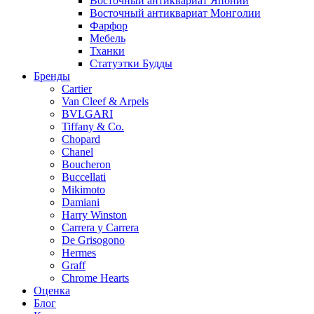
Восточный антиквариат Японии
Восточный антиквариат Монголии
Фарфор
Мебель
Тханки
Статуэтки Будды
Бренды
Cartier
Van Cleef & Arpels
BVLGARI
Tiffany & Co.
Chopard
Chanel
Boucheron
Buccellati
Mikimoto
Damiani
Harry Winston
Carrera y Carrera
De Grisogono
Hermes
Graff
Chrome Hearts
Оценка
Блог