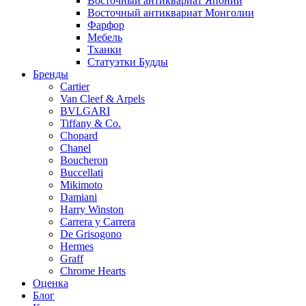
Восточный антиквариат Японии
Восточный антиквариат Монголии
Фарфор
Мебель
Тханки
Статуэтки Будды
Бренды
Cartier
Van Cleef & Arpels
BVLGARI
Tiffany & Co.
Chopard
Chanel
Boucheron
Buccellati
Mikimoto
Damiani
Harry Winston
Carrera y Carrera
De Grisogono
Hermes
Graff
Chrome Hearts
Оценка
Блог