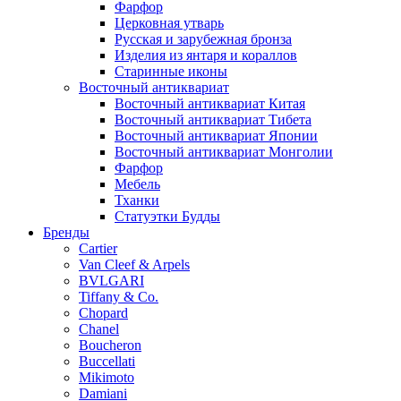
Фарфор
Церковная утварь
Русская и зарубежная бронза
Изделия из янтаря и кораллов
Старинные иконы
Восточный антиквариат
Восточный антиквариат Китая
Восточный антиквариат Тибета
Восточный антиквариат Японии
Восточный антиквариат Монголии
Фарфор
Мебель
Тханки
Статуэтки Будды
Бренды
Cartier
Van Cleef & Arpels
BVLGARI
Tiffany & Co.
Chopard
Chanel
Boucheron
Buccellati
Mikimoto
Damiani