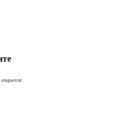
нте
 откроется!