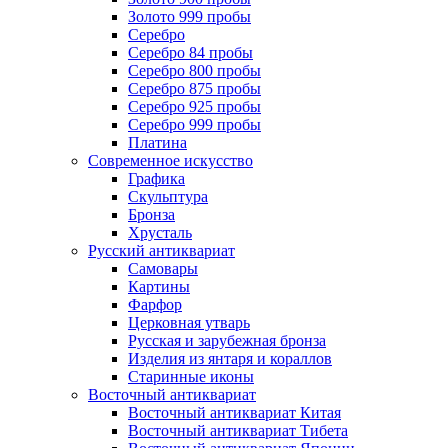
Золото 999 пробы
Серебро
Серебро 84 пробы
Серебро 800 пробы
Серебро 875 пробы
Серебро 925 пробы
Серебро 999 пробы
Платина
Современное искусство
Графика
Скульптура
Бронза
Хрусталь
Русский антиквариат
Самовары
Картины
Фарфор
Церковная утварь
Русская и зарубежная бронза
Изделия из янтаря и кораллов
Старинные иконы
Восточный антиквариат
Восточный антиквариат Китая
Восточный антиквариат Тибета