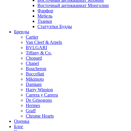
Восточный антиквариат Японии
Восточный антиквариат Монголии
Фарфор
Мебель
Тханки
Статуэтки Будды
Бренды
Cartier
Van Cleef & Arpels
BVLGARI
Tiffany & Co.
Chopard
Chanel
Boucheron
Buccellati
Mikimoto
Damiani
Harry Winston
Carrera y Carrera
De Grisogono
Hermes
Graff
Chrome Hearts
Оценка
Блог