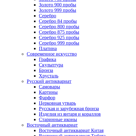
Золото 900 пробы
Золото 999 пробы
Серебро
Серебро 84 пробы
Серебро 800 пробы
Серебро 875 пробы
Серебро 925 пробы
Серебро 999 пробы
Платина
Современное искусство
Графика
Скульптура
Бронза
Хрусталь
Русский антиквариат
Самовары
Картины
Фарфор
Церковная утварь
Русская и зарубежная бронза
Изделия из янтаря и кораллов
Старинные иконы
Восточный антиквариат
Восточный антиквариат Китая
Восточный антиквариат Тибета