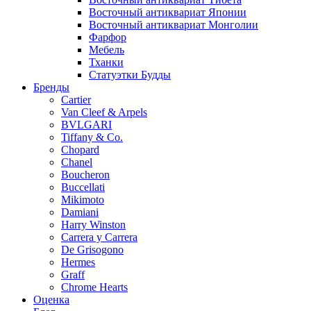
Восточный антиквариат Японии
Восточный антиквариат Монголии
Фарфор
Мебель
Тханки
Статуэтки Будды
Бренды
Cartier
Van Cleef & Arpels
BVLGARI
Tiffany & Co.
Chopard
Chanel
Boucheron
Buccellati
Mikimoto
Damiani
Harry Winston
Carrera y Carrera
De Grisogono
Hermes
Graff
Chrome Hearts
Оценка