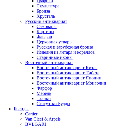
Графика
Скульптура
Бронза
Хрусталь
Русский антиквариат
Самовары
Картины
Фарфор
Церковная утварь
Русская и зарубежная бронза
Изделия из янтаря и кораллов
Старинные иконы
Восточный антиквариат
Восточный антиквариат Китая
Восточный антиквариат Тибета
Восточный антиквариат Японии
Восточный антиквариат Монголии
Фарфор
Мебель
Тханки
Статуэтки Будды
Бренды
Cartier
Van Cleef & Arpels
BVLGARI